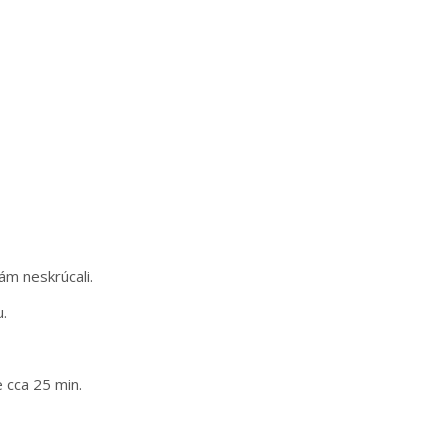
m neskrúcali.
u.
 cca 25 min.