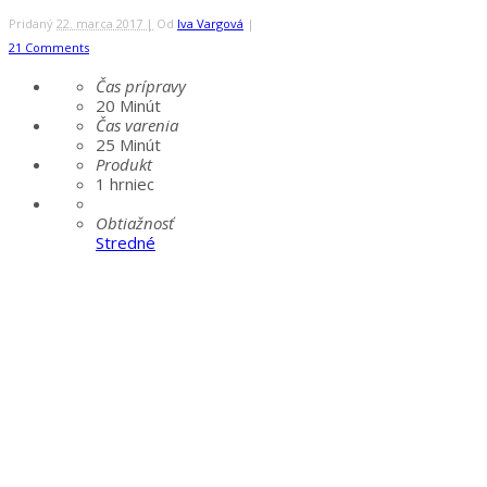
Pridaný
22. marca 2017 |
Od
Iva Vargová
|
21 Comments
Čas prípravy
20
Minút
Čas varenia
25
Minút
Produkt
1 hrniec
Obtiažnosť
Stredné