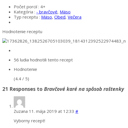
Počet porcií :
4+
Kategória :
- bravčové
,
Mäso
Typ receptu :
Mäso
,
Obed
,
Večera
Hodnotenie receptu
56 ludia
hodnotili tento recept
Hodnotenie
(4.4 / 5)
21 Responses to
Bravčové karé na spôsob roštenky
Zuzana
11. mája 2019 at 12:33
#
Vyborny recept!