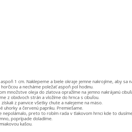
aspoň 1 cm. Naklepeme a biele okraje jemne nakrojíme, aby sa ná
e horčicou a necháme poležať aspoň pol hodinu.
lnom množstve oleja do zlatova opražíme na jemno nakrájanú cibuľ
eme z obidvoch strán a vložíme do hrnca s cibuľou.
ískali z panvice všetky chute a nalejeme na mäso.
é uhorky a červenú papriku. Premiešame.
nepolámalo, preto to robím rada v tlakovom hrnci kde to dusíme
emno, poprípade doladíme.
miakovou kašou.