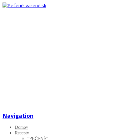
Zistiť viac.
Rozumiem
Navigation
Domov
Recepty
“PEČENÉ”