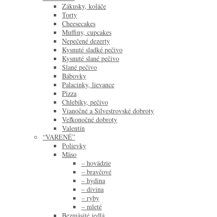
Zákusky, koláče
Torty
Cheesecakes
Muffiny, cupcakes
Nepečené dezerty
Kysnuté sladké pečivo
Kysnuté slané pečivo
Slané pečivo
Bábovky
Palacinky, lievance
Pizza
Chlebíky, pečivo
Vianočné a Silvestrovské dobroty
Veľkonočné dobroty
Valentín
“VARENÉ”
Polievky
Mäso
– hovädzie
– bravčové
– hydina
– divina
– ryby
– mleté
Bezmäsité jedlá