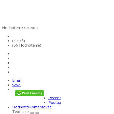
Hodnotenie receptu
(4.4 /
5
)
(56 Hodnotenie)
Email
Save
Recept
Postup
Hodnotiť/Komentovať
Text size