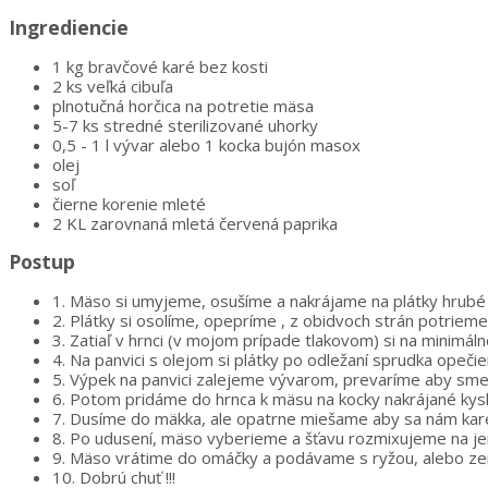
Ingrediencie
1 kg bravčové karé bez kosti
2 ks veľká cibuľa
plnotučná horčica na potretie mäsa
5-7 ks stredné sterilizované uhorky
0,5 - 1 l vývar alebo 1 kocka bujón masox
olej
soľ
čierne korenie mleté
2 KL zarovnaná mletá červená paprika
Postup
1.
Mäso si umyjeme, osušíme a nakrájame na plátky hrubé 
2.
Plátky si osolíme, opepríme , z obidvoch strán potriem
3.
Zatiaľ v hrnci (v mojom prípade tlakovom) si na minimá
4.
Na panvici s olejom si plátky po odležaní sprudka opeči
5.
Výpek na panvici zalejeme vývarom, prevaríme aby sme z
6.
Potom pridáme do hrnca k mäsu na kocky nakrájané kysl
7.
Dusíme do mäkka, ale opatrne miešame aby sa nám kare 
8.
Po udusení, mäso vyberieme a šťavu rozmixujeme na j
9.
Mäso vrátime do omáčky a podávame s ryžou, alebo ze
10.
Dobrú chuť !!!