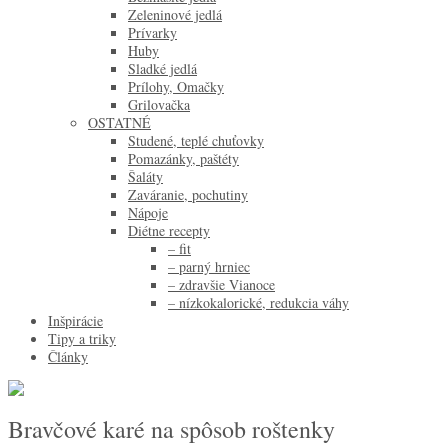
Zeleninové jedlá
Prívarky
Huby
Sladké jedlá
Prílohy, Omačky
Grilovačka
OSTATNÉ
Studené, teplé chuťovky
Pomazánky, paštéty
Šaláty
Zaváranie, pochutiny
Nápoje
Diétne recepty
– fit
– parný hrniec
– zdravšie Vianoce
– nízkokalorické, redukcia váhy
Inšpirácie
Tipy a triky
Články
Bravčové karé na spôsob roštenky