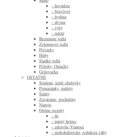
Mäso
– hovädzie
– bravčové
– hydina
– divina
– ryby
– mleté
Bezmäsité jedlá
Zeleninové jedlá
Prívarky
Huby
Sladké jedlá
Prílohy, Omačky
Grilovačka
OSTATNÉ
Studené, teplé chuťovky
Pomazánky, paštéty
Šaláty
Zaváranie, pochutiny
Nápoje
Diétne recepty
– fit
– parný hrniec
– zdravšie Vianoce
– nízkokalorické, redukcia váhy