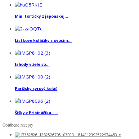
Mini tortičky z japonskej...
Lístkové koláčiky s ovocím...
Jahody v želé so...
Parížsky syrový koláč
Šišky z Pribináčika –...
Obľúbené recepty