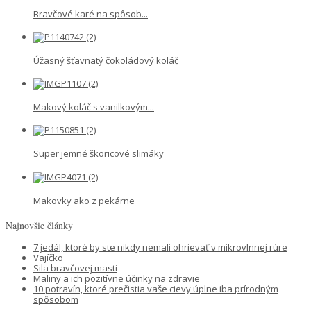
Bravčové karé na spôsob...
Úžasný šťavnatý čokoládový koláč
Makový koláč s vanilkovým...
Super jemné škoricové slimáky
Makovky ako z pekárne
Najnovšie články
7 jedál, ktoré by ste nikdy nemali ohrievať v mikrovlnnej rúre
Vajíčko
Sila bravčovej masti
Maliny a ich pozitívne účinky na zdravie
10 potravín, ktoré prečistia vaše cievy úplne iba prírodným
spôsobom