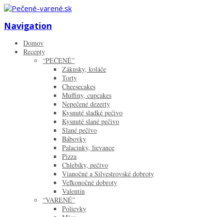
Zistiť viac.
Rozumiem
Navigation
Domov
Recepty
“PEČENÉ”
Zákusky, koláče
Torty
Cheesecakes
Muffiny, cupcakes
Nepečené dezerty
Kysnuté sladké pečivo
Kysnuté slané pečivo
Slané pečivo
Bábovky
Palacinky, lievance
Pizza
Chlebíky, pečivo
Vianočné a Silvestrovské dobroty
Veľkonočné dobroty
Valentín
“VARENÉ”
Polievky