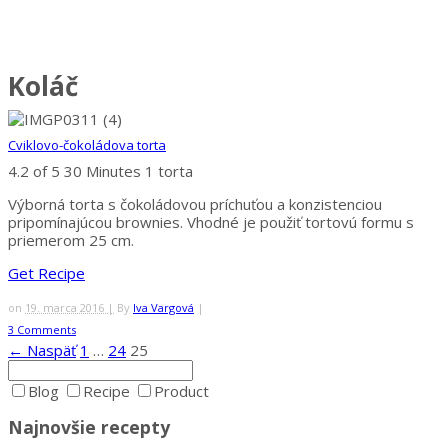
Koláč
Cviklovo-čokoládova torta
4.2 of 5
30 Minutes
1 torta
Výborná torta s čokoládovou príchuťou a konzistenciou
pripomínajúcou brownies. Vhodné je použiť tortovú formu s
priemerom 25 cm.
Get Recipe
on
19. marca 2016 |
By
Iva Vargová
|
3 Comments
← Naspäť
1
…
24
25
Blog
Recipe
Product
Najnovšie recepty