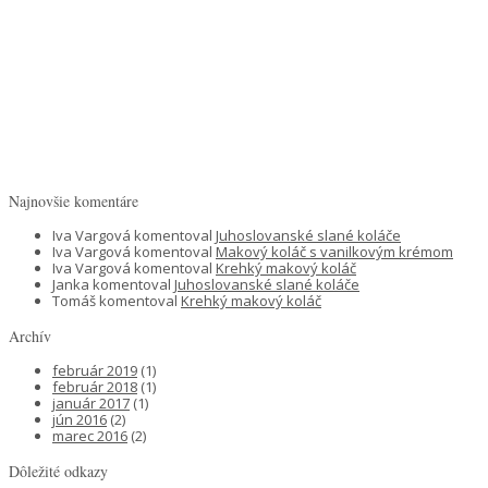
Najnovšie komentáre
Iva Vargová
komentoval
Juhoslovanské slané koláče
Iva Vargová
komentoval
Makový koláč s vanilkovým krémom
Iva Vargová
komentoval
Krehký makový koláč
Janka
komentoval
Juhoslovanské slané koláče
Tomáš
komentoval
Krehký makový koláč
Archív
február 2019
(1)
február 2018
(1)
január 2017
(1)
jún 2016
(2)
marec 2016
(2)
Dôležité odkazy