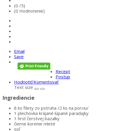
(0 /
5
)
(0 Hodnotenie)
Email
Save
Recept
Postup
Hodnotiť/Komentovať
Text size
Ingrediencie
8 ks filety zo pstruha /2 ks na porciu/
1 plechovka krájané lúpané paradajky
1 hrsť čerstvej bazalky
čierne korenie mleté
soľ