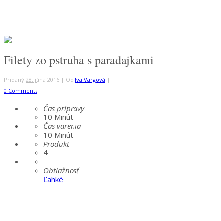
Filety zo pstruha s paradajkami
Pridaný
28. júna 2016 |
Od
Iva Vargová
|
0 Comments
Čas prípravy
10
Minút
Čas varenia
10
Minút
Produkt
4
Obtiažnosť
Ľahké