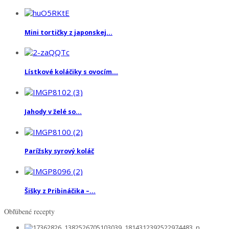
Mini tortičky z japonskej...
Lístkové koláčiky s ovocím...
Jahody v želé so...
Parížsky syrový koláč
Šišky z Pribináčika –...
Obľúbené recepty