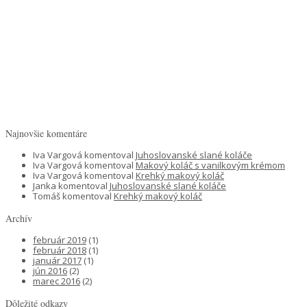
Najnovšie komentáre
Iva Vargová
komentoval
Juhoslovanské slané koláče
Iva Vargová
komentoval
Makový koláč s vanilkovým krémom
Iva Vargová
komentoval
Krehký makový koláč
Janka
komentoval
Juhoslovanské slané koláče
Tomáš
komentoval
Krehký makový koláč
Archív
február 2019
(1)
február 2018
(1)
január 2017
(1)
jún 2016
(2)
marec 2016
(2)
Dôležité odkazy