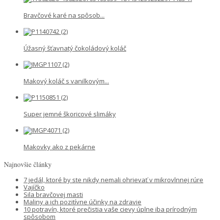
Bravčové karé na spôsob...
Úžasný šťavnatý čokoládový koláč
Makový koláč s vanilkovým...
Super jemné škoricové slimáky
Makovky ako z pekárne
Najnovšie články
7 jedál, ktoré by ste nikdy nemali ohrievať v mikrovlnnej rúre
Vajíčko
Sila bravčovej masti
Maliny a ich pozitívne účinky na zdravie
10 potravín, ktoré prečistia vaše cievy úplne iba prírodným
spôsobom