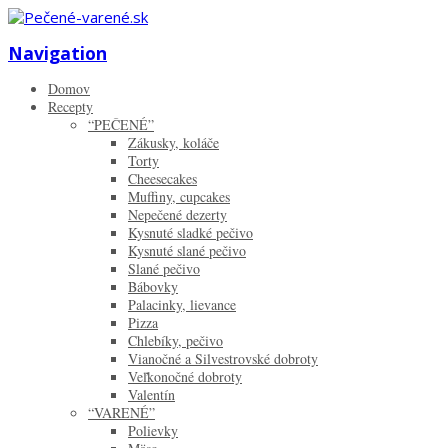
Zistiť viac.
Rozumiem
Navigation
Domov
Recepty
“PEČENÉ”
Zákusky, koláče
Torty
Cheesecakes
Muffiny, cupcakes
Nepečené dezerty
Kysnuté sladké pečivo
Kysnuté slané pečivo
Slané pečivo
Bábovky
Palacinky, lievance
Pizza
Chlebíky, pečivo
Vianočné a Silvestrovské dobroty
Veľkonočné dobroty
Valentín
“VARENÉ”
Polievky