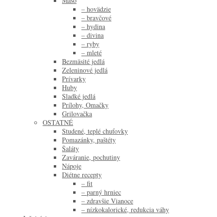
Mäso
– hovädzie
– bravčové
– hydina
– divina
– ryby
– mleté
Bezmäsité jedlá
Zeleninové jedlá
Prívarky
Huby
Sladké jedlá
Prílohy, Omačky
Grilovačka
OSTATNÉ
Studené, teplé chuťovky
Pomazánky, paštéty
Šaláty
Zaváranie, pochutiny
Nápoje
Diétne recepty
– fit
– parný hrniec
– zdravšie Vianoce
– nízkokalorické, redukcia váhy