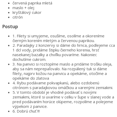
červená paprika mletá
maslo + olej
kryštálový cukor
citrón
Postup
1.
Filety si umyjeme, osušíme, osolíme a okoreníme
čierným korením mletým a červenou paprikou.
2.
Paradajky z konzervy si dáme do hrnca, podlejeme cca
1 dcl vody, pridáme štipku čierneho korenia, hrsť
nasekanej bazalky a chvíľku povaríme. Nakoniec
dochutíme cukrom.
3.
Na panvici si roztopíme maslo a pridáme trošku oleja,
aby sa nám neprepaľovalo. Na rozpálený tuk si dáme
filety, najprv kožou na panvicu a opekáme, otočíme a
opekáme do zlatova
4.
Rybu podávame pokvapkanú, alebo ozdobenú
citrónom s paradajkovou omáčkou a varenými zemiakmi.
5.
V tomto období je vhodné podávať s novými
zemiakmi, ktoré si uvaríme v celku v šupe v slanej vode a
pred podávaním horúce olúpeme, rozpolíme a polejeme
výpekom z panvice.
6.
Dobrú chuť !!!