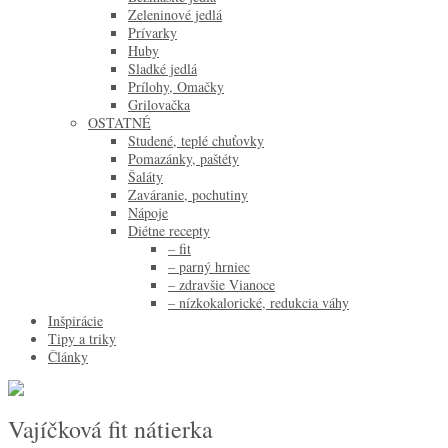
Zeleninové jedlá
Prívarky
Huby
Sladké jedlá
Prílohy, Omačky
Grilovačka
OSTATNÉ
Studené, teplé chuťovky
Pomazánky, paštéty
Šaláty
Zaváranie, pochutiny
Nápoje
Diétne recepty
– fit
– parný hrniec
– zdravšie Vianoce
– nízkokalorické, redukcia váhy
Inšpirácie
Tipy a triky
Články
Vajíčková fit nátierka