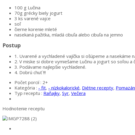
100 g Lučina
70g grécky biely jogurt
3 ks varené vajce
soľ
čierne korenie mleté
nasekaná pažitka, mladá cibuľa alebo cibuľa na jemno
Postup
1.
Uvarené a vychladené vajíčka si ošúpeme a nasekáme na
2.
V miske si dobre vymiešame Lučinu a jogurt so soľou a
3.
Podávame najlepšie vychladené.
4.
Dobrú chuť !!!
Počet porcií :
2+
Kategória :
- fit
,
- nízkokalorické
,
Diétne recepty
,
Pomazánk
Typ receptu :
Raňajky
,
Syr
,
Večera
Hodnotenie receptu