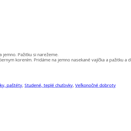
 jemno. Pažitku si narežeme.
 čiernym korením. Pridáme na jemno nasekané vajíčka a pažitku a
y, paštéty
,
Studené, teplé chuťovky
,
Veľkonočné dobroty