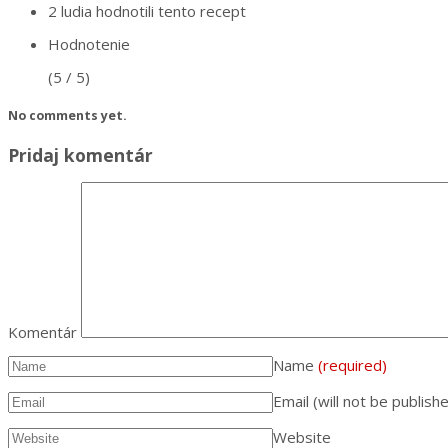
2 ludia
hodnotili tento recept
Hodnotenie
(5 / 5)
No comments yet.
Pridaj komentár
Komentár
Name
(required)
Email (will not be publish
Website