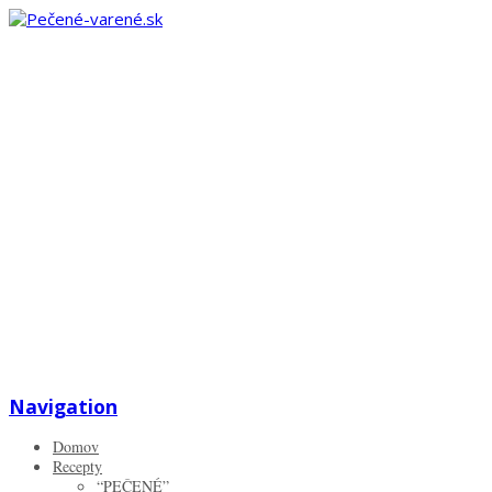
Zistiť viac.
Rozumiem
Navigation
Domov
Recepty
“PEČENÉ”