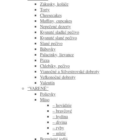
Zákusky, koláče
Torty
Cheesecakes
Muffiny, cupcakes
Nepečené dezerty
Kysnuté sladké pečivo
Kysnuté slané pečivo
Slané pečivo
Bábovky
Palacinky, lievance
Pizza
Chlebíky, pečivo
Vianočné a Silvestrovské dobroty
Veľkonočné dobroty
Valentín
“VARENÉ”
Polievky
Mäso
– hovädzie
– bravčové
– hydina
– divina
– ryby
– mleté
Bezmäsité jedlá