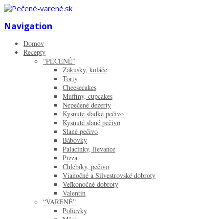
Zistiť viac.
Rozumiem
Navigation
Domov
Recepty
“PEČENÉ”
Zákusky, koláče
Torty
Cheesecakes
Muffiny, cupcakes
Nepečené dezerty
Kysnuté sladké pečivo
Kysnuté slané pečivo
Slané pečivo
Bábovky
Palacinky, lievance
Pizza
Chlebíky, pečivo
Vianočné a Silvestrovské dobroty
Veľkonočné dobroty
Valentín
“VARENÉ”
Polievky