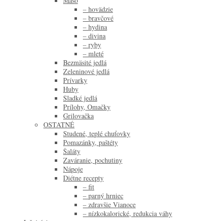
Mäso
– hovädzie
– bravčové
– hydina
– divina
– ryby
– mleté
Bezmäsité jedlá
Zeleninové jedlá
Prívarky
Huby
Sladké jedlá
Prílohy, Omačky
Grilovačka
OSTATNÉ
Studené, teplé chuťovky
Pomazánky, paštéty
Šaláty
Zaváranie, pochutiny
Nápoje
Diétne recepty
– fit
– parný hrniec
– zdravšie Vianoce
– nízkokalorické, redukcia váhy