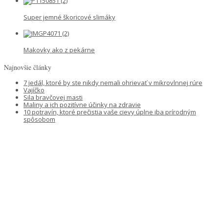
Super jemné škoricové slimáky
Makovky ako z pekárne
Najnovšie články
7 jedál, ktoré by ste nikdy nemali ohrievať v mikrovlnnej rúre
Vajíčko
Sila bravčovej masti
Maliny a ich pozitívne účinky na zdravie
10 potravín, ktoré prečistia vaše cievy úplne iba prírodným
spôsobom