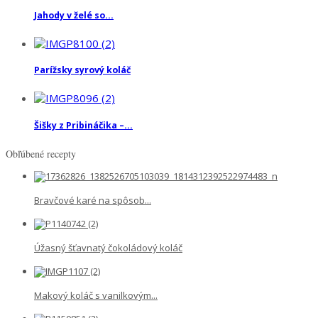
Jahody v želé so...
Parížsky syrový koláč
Šišky z Pribináčika –...
Obľúbené recepty
Bravčové karé na spôsob...
Úžasný šťavnatý čokoládový koláč
Makový koláč s vanilkovým...