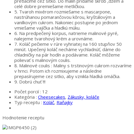
pretlačíme cez sitko. Do malín pridáme škrob ,džem a
celé dobre premiešame metličkou.
5.
Tvaroh mixérom rozmiešame s mascarpone,
nastrúhanou pomarančovou kôrou, kryštálovým a
vanilkovým cukrom. Nakoniec postupne po jednom
vmiešame vajíčka a hladkú múku.
6.
Na predpečený korpus, natrieme malinové pyré,
nalejeme tvarohový krém a urovnáme.
7.
Koláč pečieme v rúre vyhriatej na 160 stupňov 50
minút. Upečený koláč necháme vychladnúť, dáme do
chladničky na pár hodín a podávame. Koláč môžeme
polievať s malinovým coulis.
8.
Malinové coulis : Maliny s trstinovým cukrom rozvaríme
v hrnci. Potom ich rozmixujeme a následne
prepasírujeme cez sitko, aby vznikla hladká omáčka.
9.
Dobrú chuť !!!
Počet porcií :
12
Kategória :
Cheesecakes
,
Zákusky, koláče
Typ receptu :
Koláč
,
Raňajky
Hodnotenie receptu