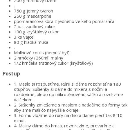
200 g malinový džem
.
750 g jemný tvaroh
250 g mascarpone
ppomarančová kôra z jedného veľkého pomaranča
2 bal. vanilkový cukor
100 g kryštálový cukor
3 ks vajce
80 g hladká múka
.
Malinové coulis (nemusí byť):
2 hrnčeky (250ml) maliny
1/2 hrnčeka trstinový cukor (kryštálový)
Postup
1.
Maslo si rozpustíme. Rúru si dáme rozohriať na 180
stupňov. Sušienky si dáme do mixéra s nožmi a
rozdrvíme, alebo do mikroténového sáčku a rozdrvíme
valčekom.
2.
Sušienky zmiešame s maslom a natlačíme do formy tak
aby sme mali čo najvyššie okraje.
3.
Formu vložíme do rúry na dno a dáme piecť tak 8-10
minút.
4.
Maliny dáme do hrnca, rozmrazíme, prevaríme a