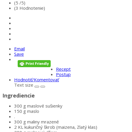
(5 /
5
)
(3 Hodnotenie)
Email
Save
Recept
Postup
Hodnotiť/Komentovať
Text size
Ingrediencie
300 g maslové sušienky
150 g maslo
.
300 g maliny mrazené
2 KL kukuričný škrob (maizena, Zlatý klas)