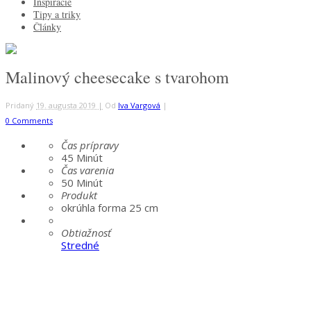
Inšpirácie
Tipy a triky
Články
Malinový cheesecake s tvarohom
Pridaný
19. augusta 2019 |
Od
Iva Vargová
|
0 Comments
Čas prípravy
45
Minút
Čas varenia
50
Minút
Produkt
okrúhla forma 25 cm
Obtiažnosť
Stredné