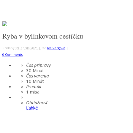
Ryba v bylinkovom cestíčku
Pridaný
29. apríla 2021 |
Od
Iva Vargová
|
0 Comments
Čas prípravy
30
Minút
Čas varenia
10
Minút
Produkt
1 misa
Obtiažnosť
Ľahké