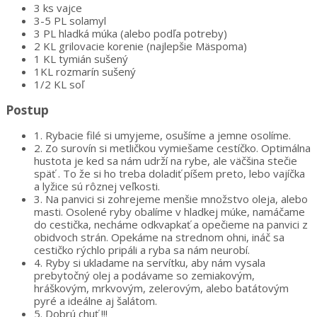
3 ks vajce
3-5 PL solamyl
3 PL hladká múka (alebo podľa potreby)
2 KL grilovacie korenie (najlepšie Mäspoma)
1 KL tymián sušený
1KL rozmarín sušený
1/2 KL soľ
Postup
1.
Rybacie filé si umyjeme, osušíme a jemne osolíme.
2.
Zo surovín si metličkou vymiešame cestíčko. Optimálna
hustota je ked sa nám udrží na rybe, ale väčšina stečie
späť . To že si ho treba doladiť píšem preto, lebo vajíčka
a lyžice sú rôznej veľkosti.
3.
Na panvici si zohrejeme menšie množstvo oleja, alebo
masti. Osolené ryby obalíme v hladkej múke, namáčame
do cestička, necháme odkvapkať a opečieme na panvici z
obidvoch strán. Opekáme na strednom ohni, ináč sa
cestičko rýchlo pripáli a ryba sa nám neurobí.
4.
Ryby si ukladame na servítku, aby nám vysala
prebytočný olej a podávame so zemiakovým,
hráškovým, mrkvovým, zelerovým, alebo batátovým
pyré a ideálne aj šalátom.
5.
Dobrú chuť !!!