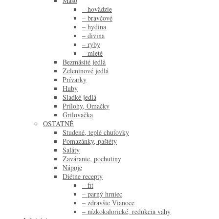
Mäso
– hovädzie
– bravčové
– hydina
– divina
– ryby
– mleté
Bezmäsité jedlá
Zeleninové jedlá
Prívarky
Huby
Sladké jedlá
Prílohy, Omačky
Grilovačka
OSTATNÉ
Studené, teplé chuťovky
Pomazánky, paštéty
Šaláty
Zaváranie, pochutiny
Nápoje
Diétne recepty
– fit
– parný hrniec
– zdravšie Vianoce
– nízkokalorické, redukcia váhy