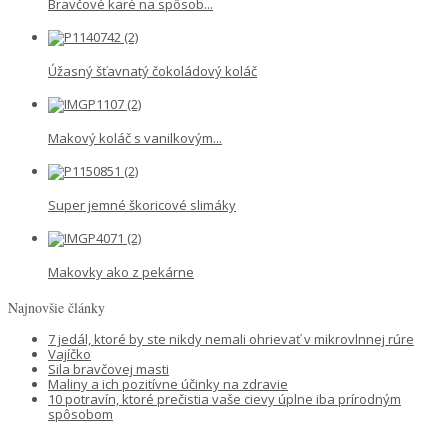
Bravčové karé na spôsob...
Úžasný šťavnatý čokoládový koláč
Makový koláč s vanilkovým...
Super jemné škoricové slimáky
Makovky ako z pekárne
Najnovšie články
7 jedál, ktoré by ste nikdy nemali ohrievať v mikrovlnnej rúre
Vajíčko
Sila bravčovej masti
Maliny a ich pozitívne účinky na zdravie
10 potravín, ktoré prečistia vaše cievy úplne iba prírodným
spôsobom