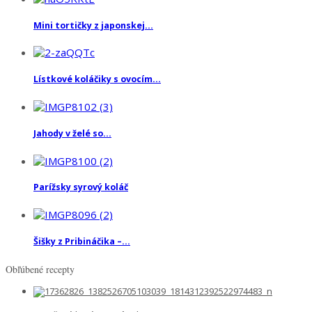
Mini tortičky z japonskej...
Lístkové koláčiky s ovocím...
Jahody v želé so...
Parížsky syrový koláč
Šišky z Pribináčika –...
Obľúbené recepty