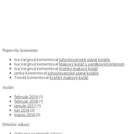
Najnovšie komentáre
Iva Vargová
komentoval
Juhoslovanské slané koláče
Iva Vargová
komentoval
Makový koláč s vanilkovým krémom
Iva Vargová
komentoval
Krehký makový koláč
Janka
komentoval
Juhoslovanské slané koláče
Tomáš
komentoval
Krehký makový koláč
Archív
február 2019
(1)
február 2018
(1)
január 2017
(1)
jún 2016
(2)
marec 2016
(2)
Dôležité odkazy
Ochrana osobných údajov