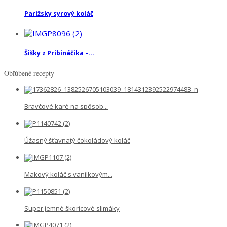
Parížsky syrový koláč
Šišky z Pribináčika –...
Obľúbené recepty
Bravčové karé na spôsob...
Úžasný šťavnatý čokoládový koláč
Makový koláč s vanilkovým...
Super jemné škoricové slimáky