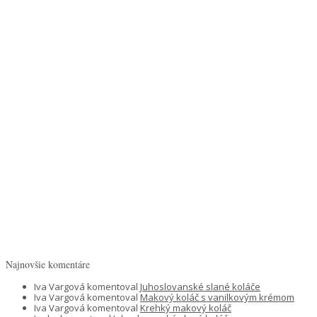
Najnovšie komentáre
Iva Vargová
komentoval
Juhoslovanské slané koláče
Iva Vargová
komentoval
Makový koláč s vanilkovým krémom
Iva Vargová
komentoval
Krehký makový koláč