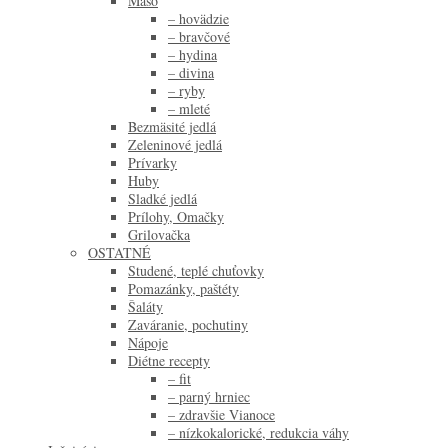
Mäso
– hovädzie
– bravčové
– hydina
– divina
– ryby
– mleté
Bezmäsité jedlá
Zeleninové jedlá
Prívarky
Huby
Sladké jedlá
Prílohy, Omačky
Grilovačka
OSTATNÉ
Studené, teplé chuťovky
Pomazánky, paštéty
Šaláty
Zaváranie, pochutiny
Nápoje
Diétne recepty
– fit
– parný hrniec
– zdravšie Vianoce
– nízkokalorické, redukcia váhy