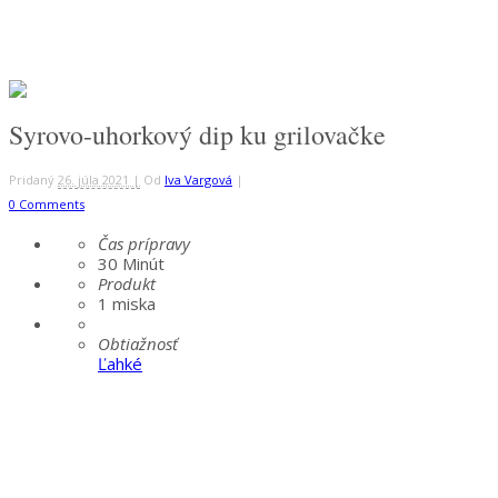
Syrovo-uhorkový dip ku grilovačke
Pridaný
26. júla 2021 |
Od
Iva Vargová
|
0 Comments
Čas prípravy
30
Minút
Produkt
1 miska
Obtiažnosť
Ľahké