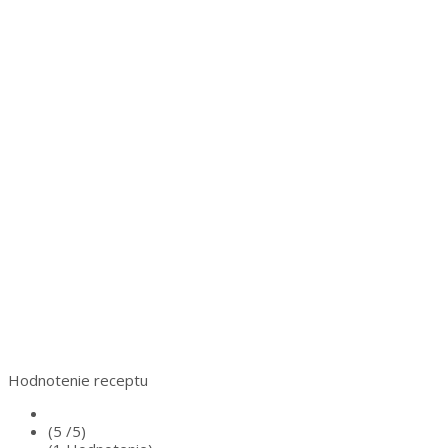
Hodnotenie receptu
(5 /
5
)