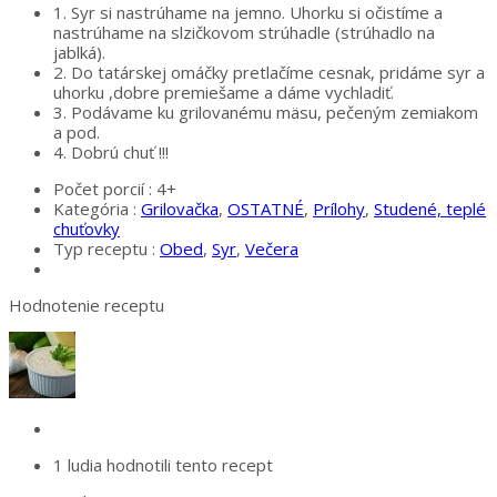
1.
Syr si nastrúhame na jemno. Uhorku si očistíme a
nastrúhame na slzičkovom strúhadle (strúhadlo na
jablká).
2.
Do tatárskej omáčky pretlačíme cesnak, pridáme syr a
uhorku ,dobre premiešame a dáme vychladiť.
3.
Podávame ku grilovanému mäsu, pečeným zemiakom
a pod.
4.
Dobrú chuť !!!
Počet porcií :
4+
Kategória :
Grilovačka
,
OSTATNÉ
,
Prílohy
,
Studené, teplé
chuťovky
Typ receptu :
Obed
,
Syr
,
Večera
Hodnotenie receptu
1 ludia
hodnotili tento recept