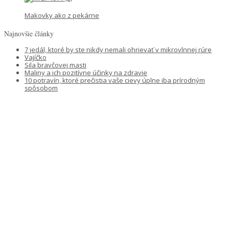
Makovky ako z pekárne
Najnovšie články
7 jedál, ktoré by ste nikdy nemali ohrievať v mikrovlnnej rúre
Vajíčko
Sila bravčovej masti
Maliny a ich pozitívne účinky na zdravie
10 potravín, ktoré prečistia vaše cievy úplne iba prírodným
spôsobom