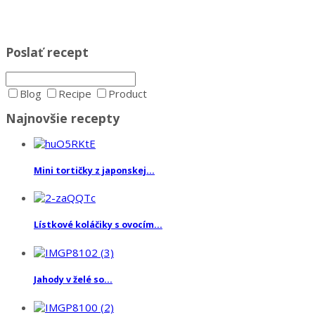
Poslať recept
Blog
Recipe
Product
Najnovšie recepty
Mini tortičky z japonskej...
Lístkové koláčiky s ovocím...
Jahody v želé so...