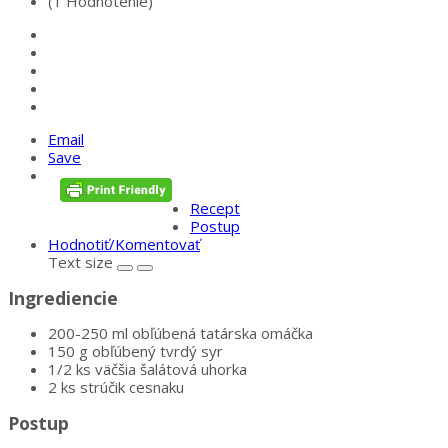
(1 Hodnotenie)
Email
Save
Recept
Postup
Hodnotiť/Komentovať
Text size
Ingrediencie
200-250 ml obľúbená tatárska omáčka
150 g obľúbený tvrdý syr
1/2 ks väčšia šalátová uhorka
2 ks strúčik cesnaku
Postup