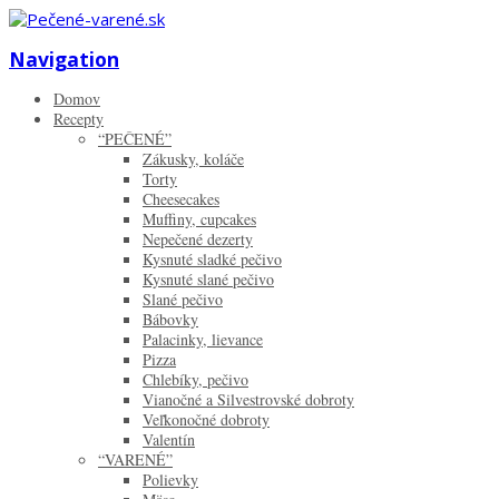
Zistiť viac.
Rozumiem
Navigation
Domov
Recepty
“PEČENÉ”
Zákusky, koláče
Torty
Cheesecakes
Muffiny, cupcakes
Nepečené dezerty
Kysnuté sladké pečivo
Kysnuté slané pečivo
Slané pečivo
Bábovky
Palacinky, lievance
Pizza
Chlebíky, pečivo
Vianočné a Silvestrovské dobroty
Veľkonočné dobroty
Valentín
“VARENÉ”
Polievky