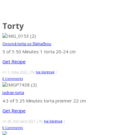
Torty
Ovocná torta so šľahačkou
5 of 5
50 Minutes
1 torta 20-24 cm
Get Recipe
on
1. mája 2022 |
By
Iva Vargová
|
0 Comments
Jadran torta
4.3 of 5
25 Minutes
torta priemer 22 cm
Get Recipe
on
28. februára 2021 |
By
Iva Vargová
|
0 Comments