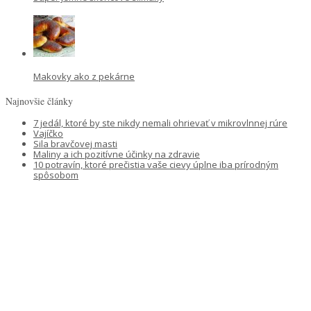
Makovky ako z pekárne
Najnovšie články
7 jedál, ktoré by ste nikdy nemali ohrievať v mikrovlnnej rúre
Vajíčko
Sila bravčovej masti
Maliny a ich pozitívne účinky na zdravie
10 potravín, ktoré prečistia vaše cievy úplne iba prírodným
spôsobom