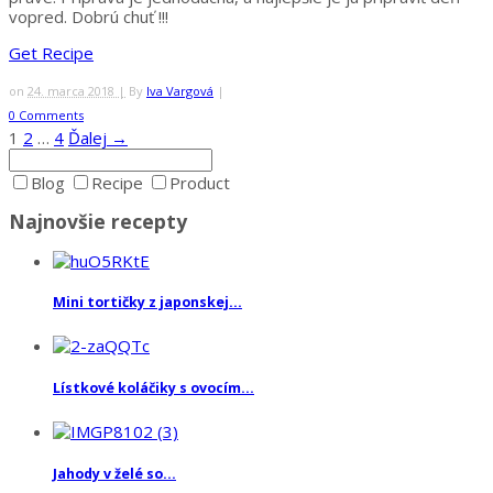
vopred. Dobrú chuť !!!
Get Recipe
on
24. marca 2018 |
By
Iva Vargová
|
0 Comments
1
2
…
4
Ďalej →
Blog
Recipe
Product
Najnovšie recepty
Mini tortičky z japonskej...
Lístkové koláčiky s ovocím...
Jahody v želé so...