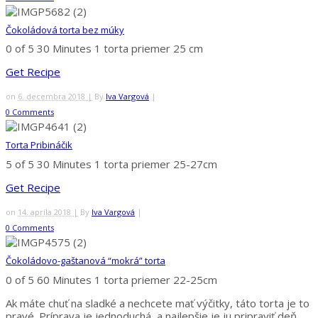
Čokoládová torta bez múky
0 of 5
30 Minutes
1 torta priemer 25 cm
Get Recipe
on
6. decembra 2018 |
By
Iva Vargová
|
0 Comments
Torta Pribináčik
5 of 5
30 Minutes
1 torta priemer 25-27cm
Get Recipe
on
14. apríla 2018 |
By
Iva Vargová
|
0 Comments
Čokoládovo-gaštanová “mokrá” torta
0 of 5
60 Minutes
1 torta priemer 22-25cm
Ak máte chuť na sladké a nechcete mať výčitky, táto torta je to
pravé. Príprava je jednoduchá, a najlepšie je ju pripraviť deň