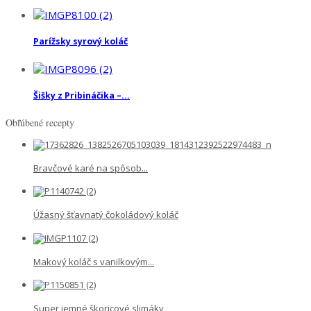
Parížsky syrový koláč
Šišky z Pribináčika –...
Obľúbené recepty
Bravčové karé na spôsob...
Úžasný šťavnatý čokoládový koláč
Makový koláč s vanilkovým...
Super jemné škoricové slimáky