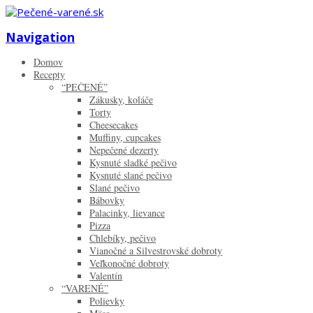
Zistiť viac.
Rozumiem
Navigation
Domov
Recepty
“PEČENÉ”
Zákusky, koláče
Torty
Cheesecakes
Muffiny, cupcakes
Nepečené dezerty
Kysnuté sladké pečivo
Kysnuté slané pečivo
Slané pečivo
Bábovky
Palacinky, lievance
Pizza
Chlebíky, pečivo
Vianočné a Silvestrovské dobroty
Veľkonočné dobroty
Valentín
“VARENÉ”
Polievky