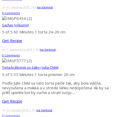
on
31. októbra 2019 |
By
Iva Vargová
|
0 Comments
Sacher (výborný)
5 of 5
60 Minutes
1 torta 24-26 cm
Get Recipe
on
7. septembra 2019 |
By
Iva Vargová
|
0 Comments
Torta kráľovnej zo Sáby ( Julia Child)
5 of 5
35 Minutes
1 torta priemer 20 cm
Podľa Julie Child sa táto torta pečie tak, aby bola vláčna,
nevysušena a mäkká a v strede ľahko nedopečena. Ak by sa
príliš upiekla bol by suchá a stratí svoju ...
Get Recipe
on
24. januára 2019 |
By
Iva Vargová
|
0 Comments