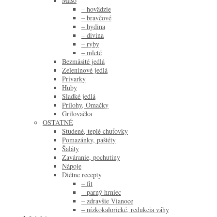
Mäso
– hovädzie
– bravčové
– hydina
– divina
– ryby
– mleté
Bezmäsité jedlá
Zeleninové jedlá
Prívarky
Huby
Sladké jedlá
Prílohy, Omačky
Grilovačka
OSTATNÉ
Studené, teplé chuťovky
Pomazánky, paštéty
Šaláty
Zaváranie, pochutiny
Nápoje
Diétne recepty
– fit
– parný hrniec
– zdravšie Vianoce
– nízkokalorické, redukcia váhy